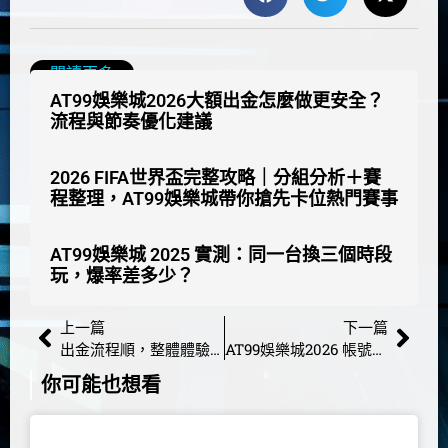
閱讀更多
AT99娛樂城2026大額出金怎麼做更安全？
流程與節奏優化建議
2026 FIFA世界盃完整攻略｜分組分析＋賽
程整理，AT99娛樂城帶你搶先卡位熱門賽事
AT99娛樂城 2025 實測：同一台換三個時段
玩，爆率差多少？
上一篇
下一篇
出金流程順，整體體驗就差很多！AT99娛樂城2026操作重點
AT99娛樂城2026 帳號限制期間操作會不會加重問題
你可能也想看