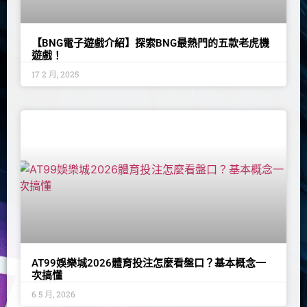
【BNG電子遊戲介紹】探索BNG最熱門的五款老虎機
遊戲！
17 2 月, 2025
AT99娛樂城2026體育投注怎麼看盤口？基本概念一
次搞懂
6 5 月, 2026