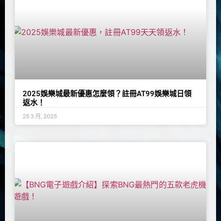
2025娛樂城最新優惠怎麼領？註冊AT99娛樂城日領
返水！
25 3 月, 2025