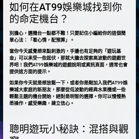
如何在AT99娛樂城找到你
的命定機台？
別擔心，選機台一點都不難！只要記住小編給你的這個簡
單心法：「看心情，配預算」。
當你今天感覺想來點刺激的，手邊也有足夠的「遊玩基
金」可以承受一些起伏，那就大膽去探索高波動的遊戲世
界吧！我們AT99娛樂城的遊戲說明或資訊頁面，通常也會
提供這方面的提示。
如果你今天就是想放鬆一下，或者你是剛加入我們AT99娛
樂城大家庭的新朋友，那麼從低波動的經典水果機或一些
輕鬆主題的機台開始，絕對是明智的選擇。你可以慢慢熟
悉操作，感受樂趣，建立信心。
聰明遊玩小秘訣：混搭與觀