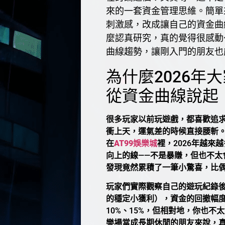
來的一套資金管理思維。簡單
刺激感，改成讓自己的資金曲
麼認真研究，真的覺得很感動
曲線趨勢，讓剛入門的朋友也
為什麼2026年
從資金曲線說起
很多玩家以前玩遊戲，都喜歡追
衝上天，運氣差的時候直接腰斬
在
AT99娛樂城
裡，2026年越
向上的線——不是暴賺，但也不
發現竟然累積了一筆小驚喜，比
玩家們實際觀察自己的遊玩紀錄
的穩定小獲利），資金的回撤幅
10%、15%，但相對地，你也
樂場當成長期休閒的朋友來說，