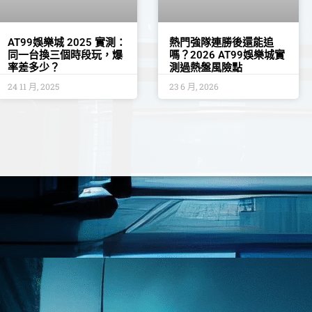
AT99娛樂城 2025 實測：
熱門強隊連勝後還能追
同一台換三個時段玩，爆
嗎？2026 AT99娛樂城實
率差多少？
測過熱盤風險點
24 11 月, 2025
23 6 月, 2026