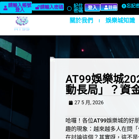
請輸入帳號
記住
忘記
請輸入密碼
登入
註冊
登入
密碼
關於我們
娛樂城知識
AT99娛樂城
動長局」？資
27 5 月, 2026
哈囉！各位AT99娛樂城的
趣的現象：越來越多人在問「
在討論這個？其實呀，這不是