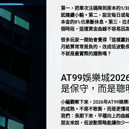
第一，
把單次注碼降到原本的1/3或
起連續小輸。第二，
設定每日或
本金的8%也果斷休息。第三，
拉
個時段，這樣資金曲線不容易因
很多玩家一開始會覺得「這樣贏
月結算常常是負的，改成低波動
不就是最實際的趨勢嗎？
AT99娛樂城2
是保守，而是聰
小編觀察下來，2026年AT9
的成熟。不是不敢衝，而是更懂
我們：長期下來，平穩向上的曲
朋友來說，低波動策略能讓你少