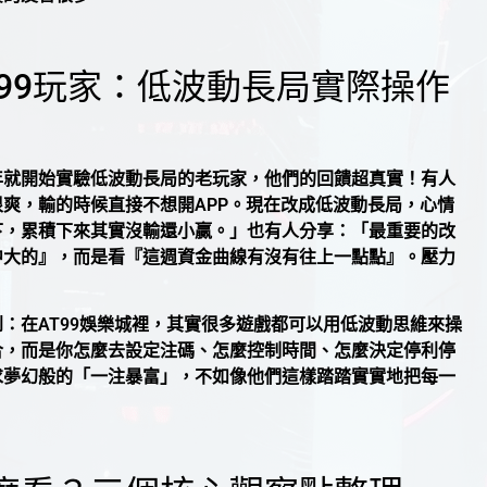
99玩家：低波動長局實際操作
年就開始實驗低波動長局的老玩家，他們的回饋超真實！有人
爽，輸的時候直接不想開APP。現在改成低波動長局，心情
下，累積下來其實沒輸還小贏。」也有人分享：「最重要的改
中大的』，而是看『這週資金曲線有沒有往上一點點』。壓力
：在AT99娛樂城裡，其實很多遊戲都可以用低波動思維來操
合，而是你怎麼去設定注碼、怎麼控制時間、怎麼決定停利停
求夢幻般的「一注暴富」，不如像他們這樣踏踏實實地把每一