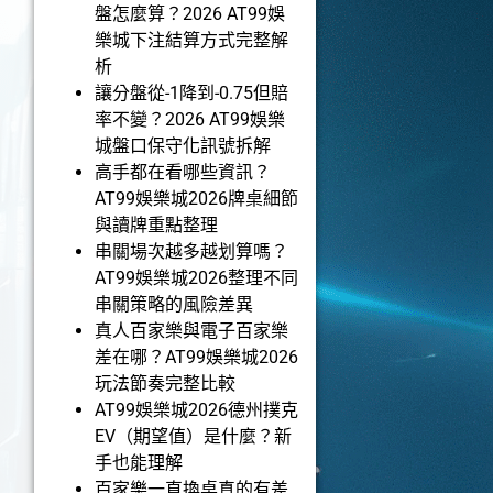
盤怎麼算？2026 AT99娛
樂城下注結算方式完整解
析
讓分盤從-1降到-0.75但賠
率不變？2026 AT99娛樂
城盤口保守化訊號拆解
高手都在看哪些資訊？
AT99娛樂城2026牌桌細節
與讀牌重點整理
串關場次越多越划算嗎？
AT99娛樂城2026整理不同
串關策略的風險差異
真人百家樂與電子百家樂
差在哪？AT99娛樂城2026
玩法節奏完整比較
AT99娛樂城2026德州撲克
EV（期望值）是什麼？新
手也能理解
百家樂一直換桌真的有差