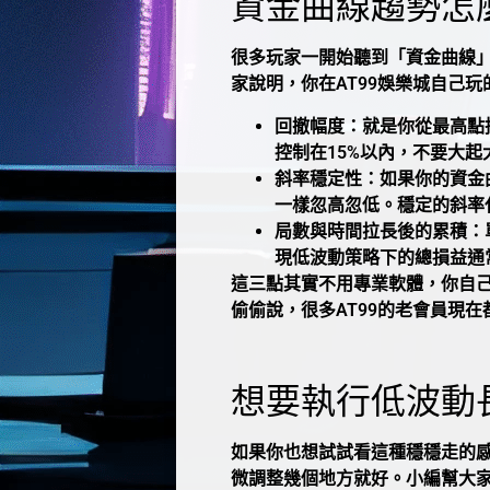
資金曲線趨勢怎
很多玩家一開始聽到「資金曲線
家說明，你在AT99娛樂城自己
回撤幅度
：就是你從最高點
控制在15%以內，不要大起
斜率穩定性
：如果你的資金
一樣忽高忽低。穩定的斜率
局數與時間拉長後的累積
：
現低波動策略下的總損益通
這三點其實不用專業軟體，你自
偷偷說，很多AT99的老會員現
想要執行低波動
如果你也想試試看這種穩穩走的感
微調整幾個地方就好。小編幫大