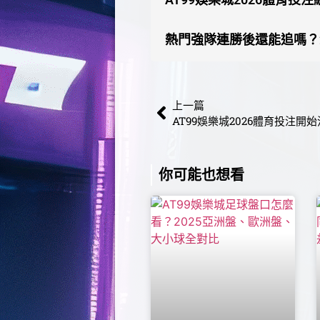
熱門強隊連勝後還能追嗎？2
上一篇
你可能也想看