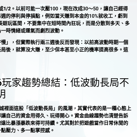
1/2
。以前可能一次壓100，現在改成30～50，讓自己經得
每週的停利與停損點
，例如當天賺到本金的10%就收工，虧到
長遊玩區間
，不要集中在短時間內狂玩，而是分散到多天、多
為一時情緒或運氣而劇烈波動。
好慢」，但實際執行兩三週後反而發現：以前高波動時期一個
長局後，就算沒大賺，至少保本甚至小正的機率提高很多。這
026玩家趨勢總結：低波動長局不
明
9娛樂城裡面這股「低波動長局」的風潮，其實代表的是一種心態上
得讓自己的資金用得久、玩得開心。資金曲線趨勢也清楚告訴
線遠比暴漲暴跌來得可持續。尤其對於把遊戲當作日常休閒的
一點壓力、多一點掌控感。