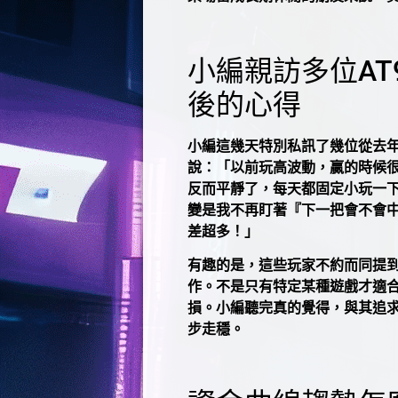
小編親訪多位AT
後的心得
小編這幾天特別私訊了幾位從去
說：「以前玩高波動，贏的時候很
反而平靜了，每天都固定小玩一
變是我不再盯著『下一把會不會
差超多！」
有趣的是，這些玩家不約而同提到
作。不是只有特定某種遊戲才適
損。小編聽完真的覺得，與其追
步走穩。