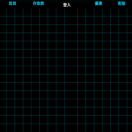
首頁
存取款
優惠
客服
登入