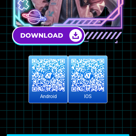
Android
IOS