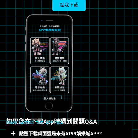
點我下載
如果您在下載App時遇到問題Q&A
DOWNLOADING THE APP Q&A
點選下載桌面還是未有AT99娛樂城APP?