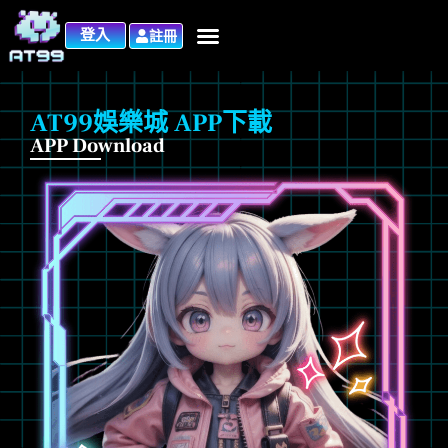
登入
註冊
AT99娛樂城 APP下載
APP Download