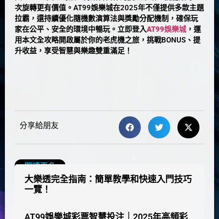
次旋轉更有價值。AT99娛樂城在2025年不僅提供多款主題
拉霸，還持續優化隨機數演算法與獎勵分配機制，確保玩
家在公平、安全的環境中暢玩。立即登入
AT99娛樂城
，運
用本文全攻略開啟屬於你的老虎機之旅，挑戰BONUS、提
升收益，享受智慧與樂趣雙重滿足！
分享給朋友
閱讀更多
大樂透完全指南：簡單教學和快速入門技巧
一覽！
AT99娛樂城彩票智慧投注｜2025年高頻彩