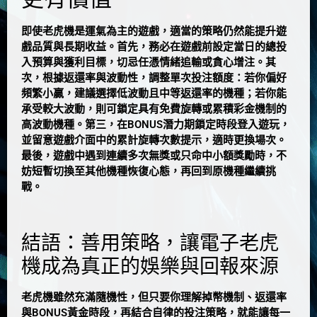
即使老虎機是運氣為主的遊戲，適當的策略仍然能提升遊
戲品質與長期收益。首先，務必在遊戲前設定當日的總投
入預算與獲利目標，切忌任憑情緒追輸或貪心增注。其
次，根據返還率與波動性，調整單次投注額度：若你偏好
頻繁小贏，建議選擇低波動且中等返還率的機種；若你能
承受較大波動，則可鎖定具有免費旋轉或累積彩金機制的
高波動機種。第三，在BONUS潛力期鎖定時段登入遊玩，
並留意遊戲介面中的累計旋轉次數提示，適時更換場次。
最後，遊戲中遇到連續多次無獎或只命中小額獎勵時，不
妨短暫切換至其他機種恢復心態，再回到原機種繼續挑
戰。
結語：善用策略，讓電子老虎
機成為真正的娛樂與回報來源
老虎機雖然充滿隨機性，但只要你理解掉幣機制、返還率
與BONUS黃金時段，再結合自律的投注策略，就能讓每一