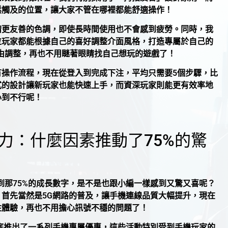
鬆觸及的位置，讓大家不管在哪裡都能舒適操作！
睛更友善的色調，即使長時間使用也不會感到疲勞。同時，我
位玩家都能根據自己的喜好調整介面風格，打造專屬於自己的
自由調整，再也不用瞇著眼睛找自己想玩的遊戲了！
有操作流程，現在從登入到完成下注，平均只需要5個步驟，比
式的設計讓新玩家也能快速上手，而資深玩家則能更有效率地
心到不行呢！
動力：什麼因素推動了75%的驚
看到那75%的成長數字，是不是也跟小編一樣感到又驚又喜呢？
首先當然是5G網路的普及，讓手機連線品質大幅提升，現在
注體驗，再也不用擔心訊號不穩的問題了！
年底推出了一系列手機專屬優惠，這些活動特別受到手機玩家的