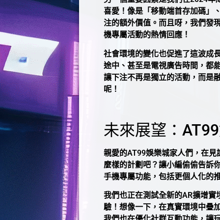
喜愛！像是「移動端首存加碼」
注的額外價值。而且呀，我們發
機專屬活動的熱情回應！
社會環境的變化也促進了這波成
途中、甚至是電視廣告時間，都
讓下注不再是獨立的活動，而是融
呢！
未來展望：AT9
親愛的AT99娛樂城家人們，在
麼樣的計劃吧？讓小編偷偷告訴
手機專屬功能，包括更個人化的
我們也正在測試全新的AR擴增實
驗！想像一下，在真實環境中疊
我們也在優化社群互動功能，讓