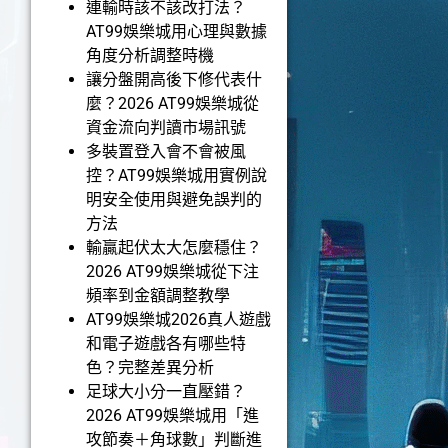
連輸時該不該改打法？
AT99娛樂城用心理與數據
角度分析調整時機
讓分盤開高後下修代表什
麼？2026 AT99娛樂城從
資金流向判讀市場訊號
多裝置登入會不會被風
控？AT99娛樂城用實例說
明安全使用與避免誤判的
方法
輸贏起伏太大怎麼穩住？
2026 AT99娛樂城從下注
頻率到金額調整教學
AT99娛樂城2026真人遊戲
和電子遊戲各有哪些特
色？完整差異分析
足球大小分一直壓錯？
2026 AT99娛樂城用「進
攻節奏＋角球數」判斷進