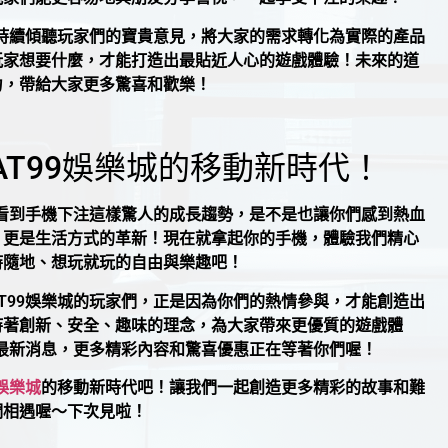
會持續傾聽玩家們的寶貴意見，將大家的需求轉化為實際的產品
玩家想要什麼，才能打造出最貼近人心的遊戲體驗！未來的道
力，帶給大家更多驚喜和歡樂！
T99娛樂城的移動新時代！
，看到手機下注這樣驚人的成長趨勢，是不是也讓你們感到熱血
，更是生活方式的革新！現在就拿起你的手機，體驗我們精心
時隨地、想玩就玩的自由與樂趣吧！
T99娛樂城的玩家們，正是因為你們的熱情參與，才能創造出
持著創新、安全、趣味的理念，為大家帶來更優質的遊戲體
的最新消息，更多精彩內容和驚喜優惠正在等著你們喔！
9娛樂城
的移動新時代吧！讓我們一起創造更多精彩的故事和難
們相遇喔～下次見啦！