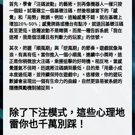
首先，
學會「注碼波動」的藝術
。別再像機器人一樣只按
一個鈕。試著建立一個基礎注碼，然後根據當下的「感
覺」和「局勢」微調。例如，這輪感覺不錯，就在基礎上
增加20%-50%；感覺牌路或機台有點冷，就退回基礎注碼
甚至更低。這種波動不是瞎猜，而是一種告訴系統「我在
這裡，我是個活躍且有判斷力的玩家」的信號。
其次，
把握「順風期」與「逆風期」的節奏
。遊戲就像海
浪，有高有低。當你進入一個小順風，連續中小獎時，這
正是你稍微放大注碼，乘勝追擊的好時機。相反地，當感
覺運氣不佳時，迅速將注碼調到最低，目的是「用最小成
本度過低潮，並持續保持在遊戲中」。這樣做，你的遊玩
數據會呈現出一個有生命力的曲線，自然更容易被系統的
隨機獎勵機制捕捉到。
除了下注模式，這些心理地
雷你也千萬別踩！