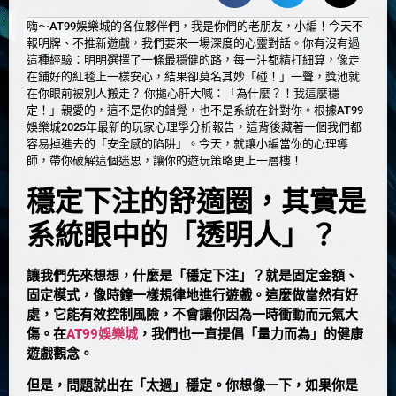
嗨～AT99娛樂城的各位夥伴們，我是你們的老朋友，小編！今天不
報明牌、不推新遊戲，我們要來一場深度的心靈對話。你有沒有過
這種經驗：明明選擇了一條最穩健的路，每一注都精打細算，像走
在鋪好的紅毯上一樣安心，結果卻莫名其妙「碰！」一聲，獎池就
在你眼前被別人搬走？ 你搥心肝大喊：「為什麼？！我這麼穩
定！」親愛的，這不是你的錯覺，也不是系統在針對你。根據AT99
娛樂城2025年最新的玩家心理學分析報告，這背後藏著一個我們都
容易掉進去的「安全感的陷阱」。今天，就讓小編當你的心理導
師，帶你破解這個迷思，讓你的遊玩策略更上一層樓！
穩定下注的舒適圈，其實是
系統眼中的「透明人」？
讓我們先來想想，什麼是「穩定下注」？就是固定金額、
固定模式，像時鐘一樣規律地進行遊戲。這麼做當然有好
處，它能有效控制風險，不會讓你因為一時衝動而元氣大
傷。在
AT99娛樂城
，我們也一直提倡「量力而為」的健康
遊戲觀念。
但是，問題就出在「太過」穩定。你想像一下，如果你是