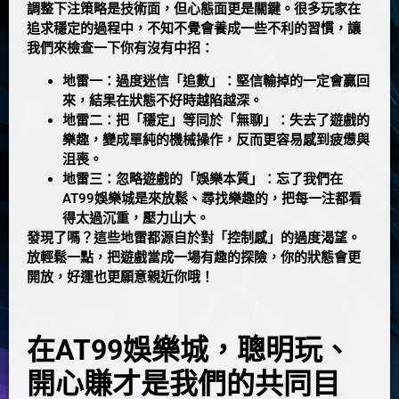
調整下注策略是技術面，但心態面更是關鍵。很多玩家在
追求穩定的過程中，不知不覺會養成一些不利的習慣，讓
我們來檢查一下你有沒有中招：
地雷一：過度迷信「追數」
：堅信輸掉的一定會贏回
來，結果在狀態不好時越陷越深。
地雷二：把「穩定」等同於「無聊」
：失去了遊戲的
樂趣，變成單純的機械操作，反而更容易感到疲憊與
沮喪。
地雷三：忽略遊戲的「娛樂本質」
：忘了我們在
AT99娛樂城是來放鬆、尋找樂趣的，把每一注都看
得太過沉重，壓力山大。
發現了嗎？這些地雷都源自於對「控制感」的過度渴望。
放輕鬆一點，把遊戲當成一場有趣的探險，你的狀態會更
開放，好運也更願意親近你哦！
在AT99娛樂城，聰明玩、
開心賺才是我們的共同目