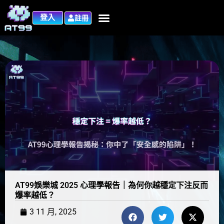
登入
註冊
AT99娛樂城 2025 心理學報告｜為何你越穩定下注反而
爆率越低？
3 11 月, 2025