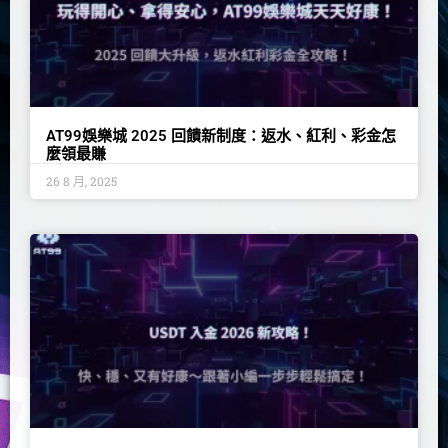
AT99娛樂城 2025 回饋新制度：返水、紅利、彩金怎
麼領最賺
26 8 月, 2025