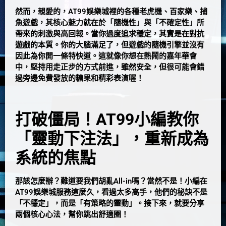
然而，親愛的，AT99娛樂城裡的各種老虎機、百家樂、捕
魚遊戲，其核心魅力就在於「隨機性」與「不確定性」所
帶來的刺激與高回報。當你過度追求穩定，其實是在對抗
遊戲的本質。你的大腦滿足了，但遊戲的隨機引擎並沒有
因此為你開一條特快道。這就像你想在熱鬧的嘉年華會
中，堅持用走正步的方式前進，雖然安全，但很可能會錯
過旁邊免費發放的糖果和精彩表演喔！
打破僵局！AT99小編教你
「靈動下注法」，重新成為
系統的焦點
那該怎麼辦？難道要我們胡亂All-in嗎？當然不是！小編在
AT99娛樂城服務這麼久，看過太多高手，他們的秘訣不是
「不穩定」，而是「有策略的靈動」。接下來，就要分享
兩個核心心法，幫你跳出舒適圈！