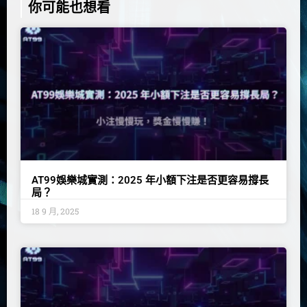
你可能也想看
AT99娛樂城實測：2025 年小額下注是否更容易撐長
局？
18 9 月, 2025