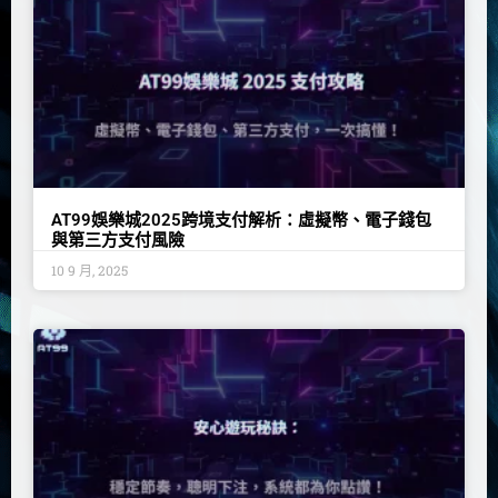
AT99娛樂城2025跨境支付解析：虛擬幣、電子錢包
與第三方支付風險
10 9 月, 2025