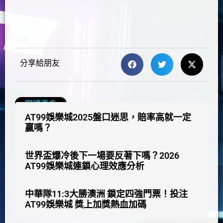
分享給朋友
閱讀更多
AT99娛樂城2025盤口迷思，賠率高就一定
贏嗎？
世界盃爆冷後下一場要反著下嗎？2026
AT99娛樂城連鎖心理效應分析
中華隊11:3大勝澳洲 鎖定四強門票！投注
AT99娛樂城 獎上加獎熱血加碼