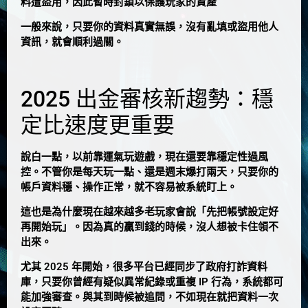
料遭盜用，因此暫時封鎖以保護玩家的資產
一般來說，只要你的資料真實無誤，沒有亂填或盜用他人
資訊，就會順利過關。
2025 出金審核新趨勢：穩
定比速度更重要
說白一點，以前靠運氣玩遊戲，現在還要靠穩定性過風
控。不管你是每天玩一點、還是週末爆打兩天，只要你的
帳戶資料穩、操作正常，就不容易被系統盯上。
這也是為什麼現在越來越多老玩家會說「先把帳號設定好
再開始玩」。因為真的贏到錢的時候，沒人想被卡住領不
出來。
尤其 2025 年開始，很多平台已經同步了政府打詐資料
庫，只要你曾經有疑似異常紀錄或重複 IP 行為，系統都可
能加強審查。與其到時候被追問，不如現在就把資料一次