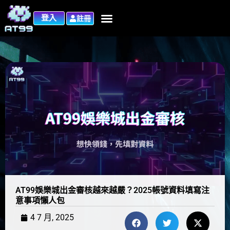
登入
註冊
AT99娛樂城出金審核越來越嚴？2025帳號資料填寫注
意事項懶人包
4 7 月, 2025