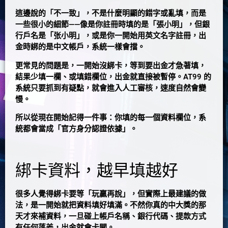
這邊說的「不一致」，不是什麼明顯的錯字或亂填，而是
一些很小的細節——像是你註冊時填的是「張小明」，但銀
行戶名是「张小明」，或是你一開始用英文名字註冊，出
金時綁的是中文帳戶，系統一樣會擋。
更常見的問題是，一開始沒綁卡，等到要出金才急著填，
結果少填一欄、或填錯欄位，出金就直接被暫停。AT99 的
系統只要抓到有疑點，就會進入人工審核，速度自然會變
慢。
所以從現在開始記得一件事：你填的每一個資料欄位，系
統都會當成「官方身分認證依據」。
綁卡資料，越早填越好
很多人覺得綁卡要等「玩贏再說」，但實際上最建議的做
法，是一開始就把資料填好填滿。不然你真的中大獎的那
天才來補資料，一旦碰上帳戶名稱、銀行代碼、提款方式
有任何落差，出金就會卡關。