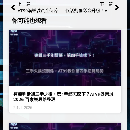
上一篇
下一篇
AT99娛樂城資金保障制度：2025年玩家出金安全全面評估
假活動騙彩金升級！AT99娛樂城2025深度解析：AI防詐、區塊鏈防假客服
你可能也想看
連續判斷錯三手之後，第4手該怎麼下？AT99娛樂城
2026 百家樂思路整理
2 4 月, 2026