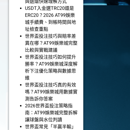
與返還快速理解方式
USDT入金選TRC20還是
ERC20？2026 AT99娛樂
城手續費、到帳時間與地
址檢查重點
世界盃投注技巧與賠率差
異在哪？AT99娛樂城完整
比較與實戰建議
世界盃投注技巧如何提升
勝率？AT99娛樂城深度解
析下注優化策略與數據思
維
世界盃投注技巧真的有效
嗎？AT99娛樂城用數據實
測告訴你答案
2026世界盃投注策略指
南：AT99娛樂城完整拆解
讓球盤與水位判讀
世界盃常見「半贏半輸」