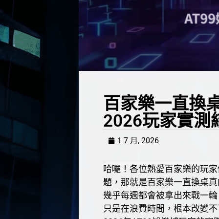
百家樂一直換桌
2026玩家實
1 7 月, 2026
哈囉！各位熱愛百家樂的玩家
題，那就是百家樂一直換桌真
幾乎每週都會被拿出來戰一輪
只是在浪費時間，根本改變不