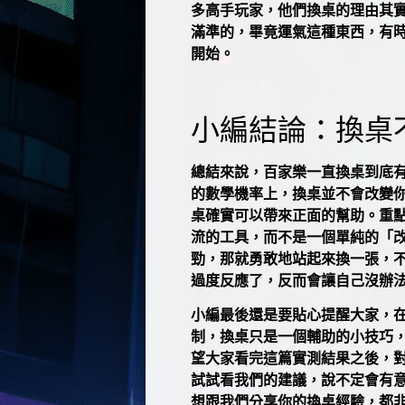
多高手玩家，他們換桌的理由其
滿準的，畢竟運氣這種東西，有
開始。
小編結論：換桌
總結來說，百家樂一直換桌到底有
的數學機率上，換桌並不會改變
桌確實可以帶來正面的幫助。重
流的工具，而不是一個單純的「
勁，那就勇敢地站起來換一張，
過度反應了，反而會讓自己沒辦
小編最後還是要貼心提醒大家，
制，換桌只是一個輔助的小技巧
望大家看完這篇實測結果之後，
試試看我們的建議，說不定會有
想跟我們分享你的換桌經驗，都