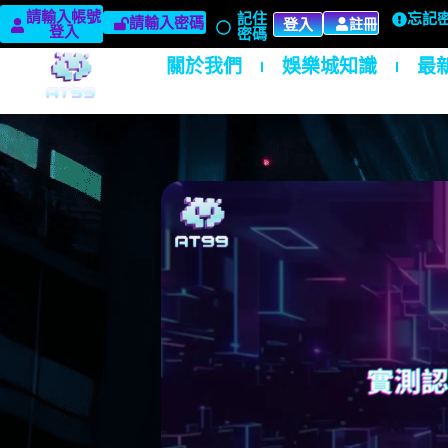
請輸入帳號
記住
忘記
請輸入密碼
登入
註冊
登入
密碼
關於我們
娛樂城知識
最