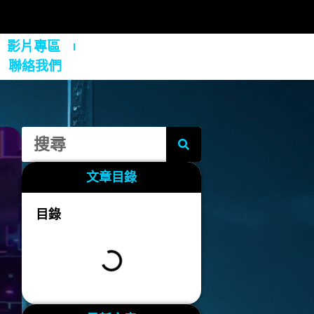
影片專區
聯絡我們
文章目錄
目錄