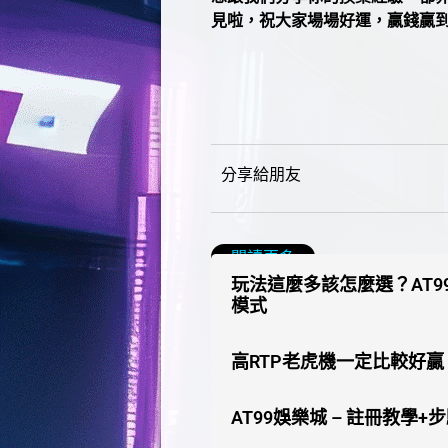
見啦，祝大家場場好運，贏錢贏
分享給朋友
閱讀更多
玩法這麼多該怎麼選？AT9
模式
高RTP老虎機一定比較好贏
AT99娛樂城 – 註冊教學+步驟