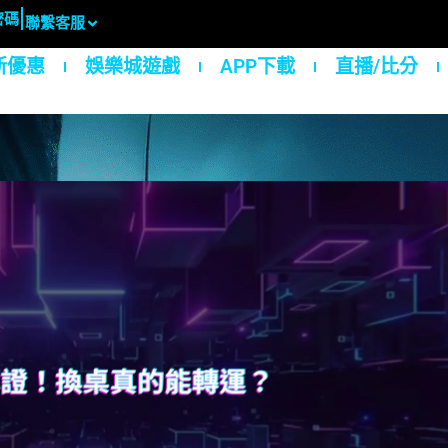
密碼
聯繫客服
新優惠
娛樂城遊戲
APP下載
直播/比分