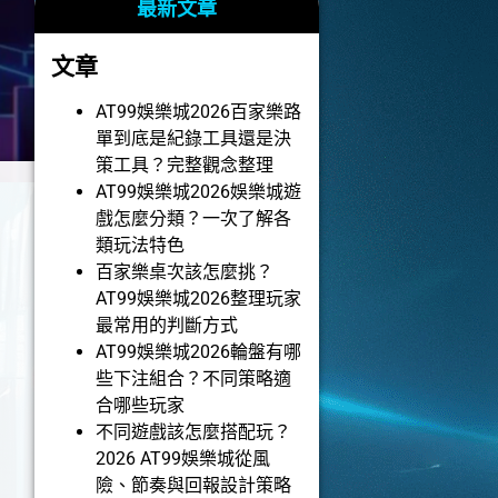
最新文章
文章
AT99娛樂城2026百家樂路
單到底是紀錄工具還是決
策工具？完整觀念整理
AT99娛樂城2026娛樂城遊
戲怎麼分類？一次了解各
類玩法特色
百家樂桌次該怎麼挑？
AT99娛樂城2026整理玩家
最常用的判斷方式
AT99娛樂城2026輪盤有哪
些下注組合？不同策略適
合哪些玩家
不同遊戲該怎麼搭配玩？
2026 AT99娛樂城從風
險、節奏與回報設計策略