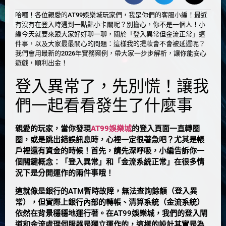
哈囉！各位親愛的AT99娛樂城玩家們，我是你們的客服小編！最近
有沒有在登入時遇到一點點小卡關呢？別擔心，你不是一個人！小
編今天就要來跟大家好好聊一聊，關於「登入異常但金流正常」這
件事，以及大家最最關心的問題：這樣我的提款會不會被延遲呢？
我們會用最新的2026年實務案例，帶大家一步步解析，讓你能安心
遊戲，順利出金！
登入異常了，先別慌！讓我
們一起看看發生了什麼事
親愛的玩家，當你發現
AT99娛樂城
的登入頁面一直轉圈
圈，或是跳出錯誤訊息時，心裡一定很著急吧？尤其是帳
戶裡還有資金的時候！首先，請先深呼吸，小編告訴你一
個關鍵概念：
「登入異常」和「金流系統正常」在很多情
況下是分開運作的兩件事哦！
這就像是銀行的ATM暫時故障，無法查詢餘額（登入異
常），但實際上銀行內部的轉帳、清算系統（金流系統）
依然在背景穩穩地運行著。在AT99娛樂城，我們的登入閘
道和金流處理伺服器是獨立運作的，這樣的設計其實是為