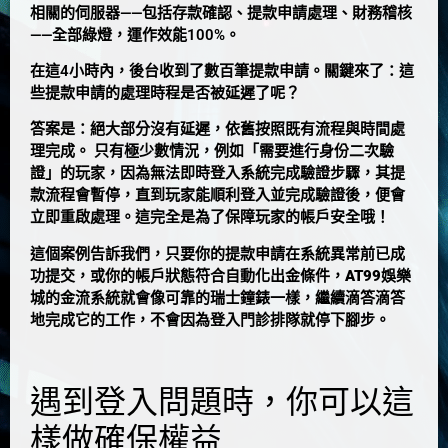
相關的伺服器——包括存款確認、提款申請處理、財務稽核
——全部綠燈，運作效能100%。
在這4小時內，後台收到了數百筆提款申請。
關鍵來了：這
些提款申請的處理時程是否被延遲了呢？
答案是：
絕大部分沒有延遲，依舊按照既有流程與時間處
理完成。
只有極少數情況，例如「需要進行身份二次驗
證」的玩家，因為無法即時登入系統完成驗證步驟，其提
款流程會暫停，直到玩家能順利登入並完成驗證後，便會
立即重啟處理。這完全是為了保障玩家的帳戶安全哦！
這個案例告訴我們，只要你的提款申請在系統異常前已成
功提交，或你的帳戶狀態符合自動化出金條件，
AT99娛樂
城的金流系統就會像可靠的瑞士鐘錶一樣，繼續滴答滴答
地完成它的工作
，不會因為登入門診排隊就停下腳步。
遇到登入問題時，你可以這
樣做確保權益