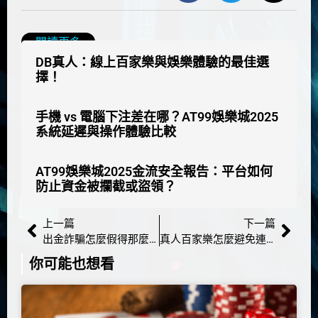
閱讀更多
DB真人：線上百家樂與娛樂體驗的最佳選
擇！
手機 vs 電腦下注差在哪？AT99娛樂城2025
系統延遲與操作體驗比較
AT99娛樂城2025金流安全報告：平台如何
防止資金被攔截或盜領？
上一篇
下一篇
出金詐騙怎麼假得那麼像？AT99娛樂城拆解2026高仿流程陷阱
真人百家樂怎麼避免連輸？AT99娛樂城解析2026穩定打法
你可能也想看