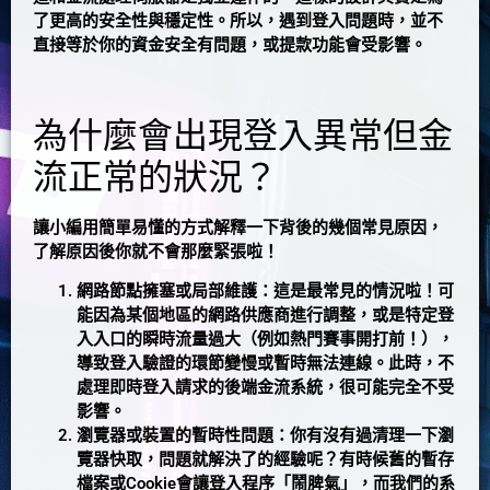
了更高的安全性與穩定性。所以，遇到登入問題時，並不
直接等於你的資金安全有問題，或提款功能會受影響。
為什麼會出現登入異常但金
流正常的狀況？
讓小編用簡單易懂的方式解釋一下背後的幾個常見原因，
了解原因後你就不會那麼緊張啦！
網路節點擁塞或局部維護
：這是最常見的情況啦！可
能因為某個地區的網路供應商進行調整，或是特定登
入入口的瞬時流量過大（例如熱門賽事開打前！），
導致登入驗證的環節變慢或暫時無法連線。此時，不
處理即時登入請求的後端金流系統，很可能完全不受
影響。
瀏覽器或裝置的暫時性問題
：你有沒有過清理一下瀏
覽器快取，問題就解決了的經驗呢？有時候舊的暫存
檔案或Cookie會讓登入程序「鬧脾氣」，而我們的系