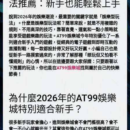
法推薦：新手也能輕鬆上手
說到2026年的娛樂潮流，最重要的關鍵字就是「娛樂型玩
法」。什麼是娛樂型玩法呢？簡單來說，就是不用複雜的
規則、不用高深的技巧，靠著直覺、運氣和一點小策略就
能享受遊戲樂趣的玩法。AT99娛樂城今年特別優化了一系
列適合新手入門的遊戲，從經典的電子遊戲到即時互動的
直播對戰，每一款都設計得又好玩又好贏。小編自己也是
從新手一路摸索過來的，非常了解那種「想玩但又怕看不
懂規則」的心情，所以在這邊要跟大家保證：只要跟著以
下推薦的玩法，你也能在
AT99娛樂城
找到屬於自己的快樂
節奏！
為什麼2026年的AT99娛樂
城特別適合新手？
很多新手玩家會擔心，進到娛樂城會不會門檻很高？會不
會一不小心就輸光光？其實這些擔心在AT99娛樂城都可以