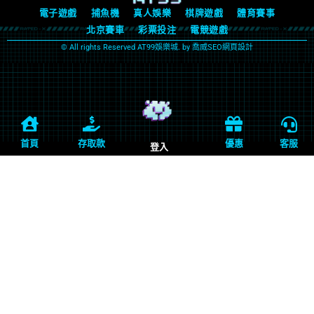
電子遊戲
捕魚機
真人娛樂
棋牌遊戲
體育賽事
北京賽車
彩票投注
電競遊戲
© All rights Reserved
AT99娛樂城
. by
喬威SEO網頁設計
首頁
存取款
優惠
客服
登入