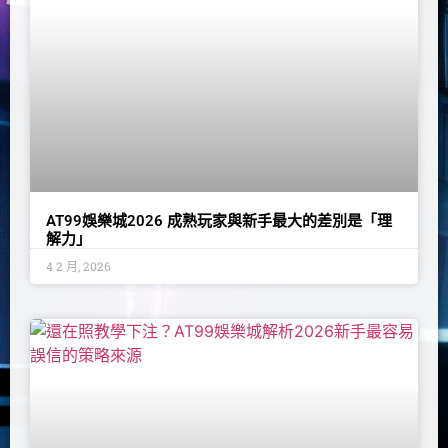
AT99娛樂城2026 成熟玩家與新手最大的差別是「理
解力」
4 2 月, 2026