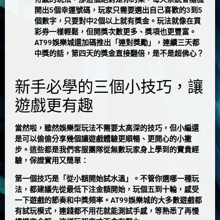
開出5個幸運號碼，玩家只需要選出自己喜歡的3到5
個數字，只要對中2個以上就有獎金。玩法就像在買
彩券一樣輕鬆，但開獎次數更多、獎項也更豐富。
AT99娛樂城還加碼推出「連對獎勵」，連續三天都
中獎的話，第四天的獎金直接翻倍，是不是超佛心？
新手必學的三個小技巧，讓
遊戲更有趣
當然啦，雖然娛樂型玩法不需要太高深的技巧，但小編還
是可以偷偷分享幾個讓遊戲體驗更順暢、更開心的小撇
步。這些都是我們客服團隊從無數玩家身上學到的寶貴經
驗，保證實用又簡單：
第一個技巧是「從小額開始試水溫」。不管你選哪一種玩
法，都建議先從最低下注金額開始，玩個五到十輪，感受
一下遊戲的節奏和中獎頻率。AT99娛樂城的大多數遊戲都
有試玩模式，連錢都不用花就能測試手感，等熟悉了再慢