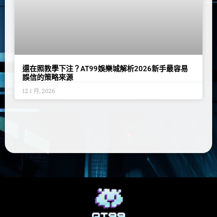
還在照教學下注？AT99娛樂城解析2026新手最容易
誤信的策略來源
12 1 月, 2026