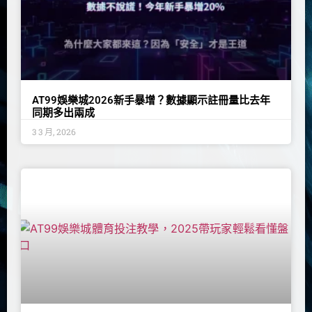
AT99娛樂城2026新手暴增？數據顯示註冊量比去年
同期多出兩成
3 3 月, 2026