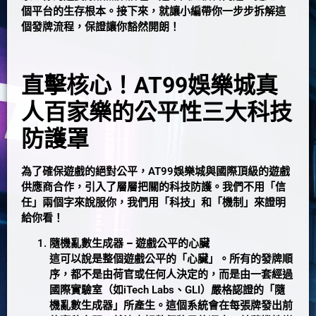
個平台的生存根本。接下來，就讓小編帶你一步步拆解這
個發牌流程，保證讓你豁然開朗！
直擊核心！AT99娛樂城真
人百家樂的公平性三大科技
防護罩
為了確保遊戲的絕對公平，AT99娛樂城與國際頂級的遊戲
供應商合作，引入了層層把關的科技防護。我們不用「信
任」兩個字來說服你，我們用「科技」和「機制」來證明
給你看！
隨機亂數生成器 – 遊戲公平的心臟
這可以說是整個遊戲公平的「心臟」。所有的發牌順
序，都不是由荷官或任何人決定的，而是由一套經過
國際實驗室（如iTech Labs、GLI）嚴格認證的「隨
機亂數生成器」所產生。這個系統會在每張牌發出前