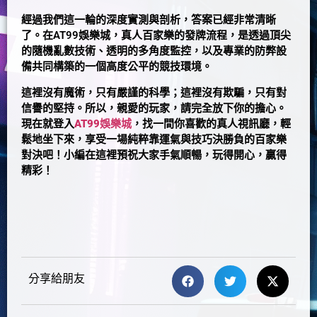
經過我們這一輪的深度實測與剖析，答案已經非常清晰
了。在AT99娛樂城，真人百家樂的發牌流程，是透過
頂尖
的隨機亂數技術、透明的多角度監控，以及專業的防弊設
備
共同構築的一個高度公平的競技環境。
這裡沒有魔術，只有嚴謹的科學；這裡沒有欺騙，只有對
信譽的堅持。所以，親愛的玩家，請完全放下你的擔心。
現在就登入
AT99娛樂城
，找一間你喜歡的真人視訊廳，輕
鬆地坐下來，享受一場純粹靠運氣與技巧決勝負的百家樂
對決吧！小編在這裡預祝大家手氣順暢，玩得開心，贏得
精彩！
分享給朋友