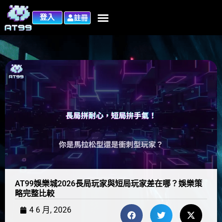
登入
註冊
AT99娛樂城2026長局玩家與短局玩家差在哪？娛樂策
略完整比較
4 6 月, 2026