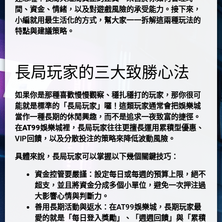
間、資金、情緒，以及對遊戲風險的承受能力。接下來，
小編就用最生活化的方式，幫大家一一拆解這兩種玩法的
特點與建議策略。
長局玩家的三大致勝心法
如果你是那種喜歡慢慢觀察、穩扎穩打的玩家，那你很可
能就是標準的「長局玩家」囉！這類玩家通常會把娛樂城
當作一種長期的休閒興趣，而不是追求一夜致富的捷徑。
在
AT99娛樂城
裡，長局玩家往往更擅長運用累積型優惠、
VIP回饋，以及分散投注的策略來降低波動風險。
具體來說，長局玩家可以掌握以下幾個關鍵技巧：
資金控管要嚴謹
：設定每日或每週的預算上限，絕不
超支，並且將資金分成多個小單位，避免一次押注過
大影響心情與判斷力。
善用長期活動與返水
：在AT99娛樂城，長期玩家最
愛的就是「每日登入獎勵」、「週週回饋」與「累積