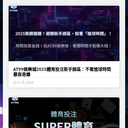
AT99娛樂城2025體育投注新手誤區：不看進球時間
最容易爆
21 11 月, 2025