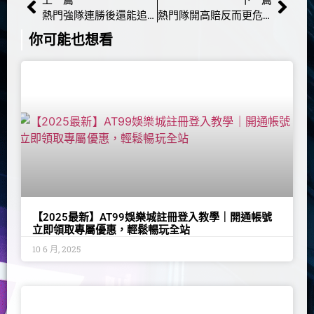
熱門強隊連勝後還能追嗎？2026 AT99娛樂城實測過熱盤風險點
熱門隊開高賠反而更危險？2026 AT99娛樂城盤口誘導案例整理
你可能也想看
【2025最新】AT99娛樂城註冊登入教學｜開通帳號
立即領取專屬優惠，輕鬆暢玩全站
10 6 月, 2025