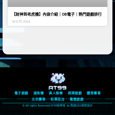
【財神到老虎機】內容介紹｜OB電子｜熱門遊戲排行
28 8 月, 2024
電子遊戲
捕魚機
真人娛樂
棋牌遊戲
體育賽事
北京賽車
彩票投注
電競遊戲
© All rights Reserved
AT99娛樂城
. by
喬威SEO網頁設計