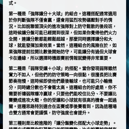
式。
第一種是「強隊讓分＋大球」的組合。這種搭配通常適用
於你判斷強隊不僅會贏，還會用猛烈攻勢碾壓對手的情
況。比如說聯盟頂尖的進攻強隊對上防守鬆散的後段班，
這時候讓分盤可能已經開到很深，但如果你覺得他們火力
全開，連讓分數都能輕鬆超越，那麼同時選擇讓分和大
球，就能發揮加乘效果。當然，這種組合的風險在於，如
果強隊提前拉開比數後開始防守，可能讓分有過但大球會
卡在邊緣，所以選擇時機跟賽前情報就變得非常重要。
第二種是「弱隊受讓＋小球」的搭配。當你發現弱隊雖然
實力不如人，但他們的防守策略一向很黏，很擅長把比賽
節奏拖慢，這時候即使他們最後輸球，也可能只小輸幾
分，同時總分數也不會衝太高。這種組合的好處是，你不
需要祈禱弱隊爆冷贏球，只要他們能咬住比分、不要讓比
賽變成進攻大戰，你的受讓和小球就有很高的機會一起過
關。這種思路特別適合在盃賽或季後賽看到，因為這種場
合雙方通常會更謹慎，防守強度也會提升。
第三種則是比較進階的「讓分盤變化搭配大小球走勢」。