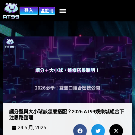
登入
註冊
讓分盤與大小球該怎麼搭配？2026 AT99娛樂城組合下
注思路整理
24 6 月, 2026