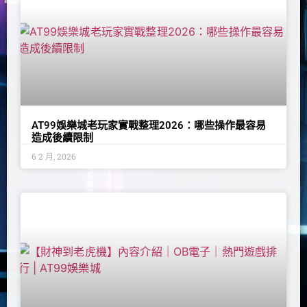
AT99娛樂城老玩家實戰整理2026：哪些操作最容易
造成後續限制
6 2 月, 2026