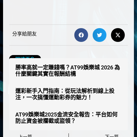
分享給朋友
閱讀更多
勝率高就一定賺錢嗎？AT99娛樂城 2026 為
什麼關鍵其實在報酬結構
運彩新手入門指南：從玩法解析到線上投
注，一次搞懂運動彩券的魅力！
AT99娛樂城2025金流安全報告：平台如何
防止資金被攔截或盜領？
上一篇
下一篇