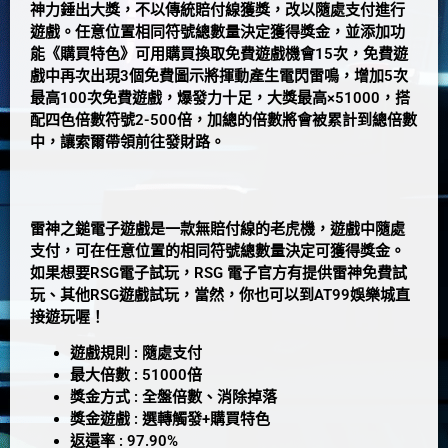
神力錘出大獎，不以傳統賠付線獲獎，改以隨處支付進行
遊戲。任意位置相同符號總數量決定獲得獎金，並添加功
能《購買特色》可用購買換取免費遊戲機會15次，免費遊
戲中再次出現3個免費圖示將揮動產生電閃雷鳴，增加5次
最高100次免費遊戲，爆發力十足，大獎最高×51000，搭
配四色倍數符號2-500倍，加總的倍數將會被累計到總倍數
中，讓索爾帶領前往發財路。
雷神之鎚電子遊戲是一款無賠付線的老虎機，遊戲中隨處
支付，可在任意位置的相同符號總數量決定可獲得獎金。
如果想要RSG電子試玩，RSG 電子官方有提供雷神免費試
玩、其他RSG遊戲試玩，當然，你也可以到AT99娛樂城直
接遊玩喔！
遊戲規則 : 隨處支付
最大倍數 : 51000倍
獎金方式 : 全盤倍數、消除掉落
獎金遊戲 : 選轉觸發+購買特色
返還率 : 97.90%