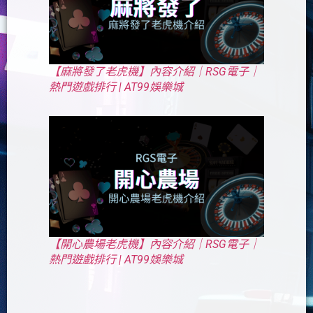
【麻將發了老虎機】內容介紹｜RSG電子｜
熱門遊戲排行 | AT99娛樂城
【開心農場老虎機】內容介紹｜RSG電子｜
熱門遊戲排行 | AT99娛樂城