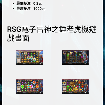
最低投注 : 0.2元
最高投注 : 1000元
RSG電子雷神之錘老虎機遊
戲畫面