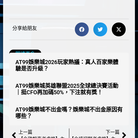
分享給朋友
閱讀更多
AT99娛樂城2026玩家熱議：真人百家樂體
驗是否升級？
AT99娛樂城英雄聯盟2025全球總決賽活動
｜挺CFO再加碼50%，下注就有獎！
AT99娛樂城不出金嗎？娛樂城不出金原因有
哪些？
上一篇
下一篇