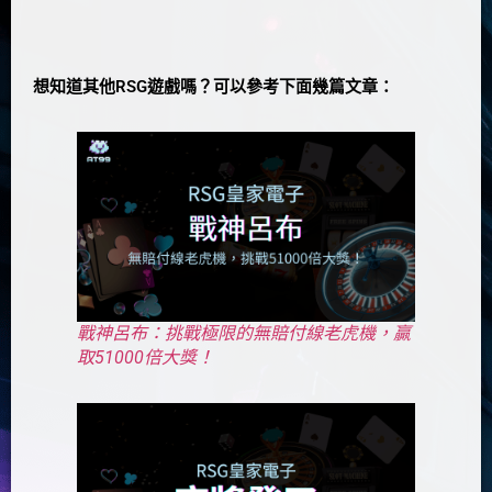
想知道其他RSG遊戲嗎？可以參考下面幾篇文章：
戰神呂布：挑戰極限的無賠付線老虎機，贏
取51000倍大獎！