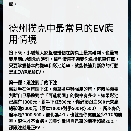
感。
德州撲克中最常見的EV應
用情境
接下來，小編幫大家整理幾個在牌桌上最常碰到、也最需
要用到EV觀念的時刻。這些情境不需要你拿出紙筆狂算，
只要掌握基本的機率和彩池賠率，就能快速判斷你的行動
是正EV還是負EV。
第一種：跟注對手的下注
當對手在河牌圈下注，你拿著中等強度的牌，這時候你要
判斷自己擊敗對手「可能範圍」的機率有多少。如果彩池
已經有1000元，對手下注500元，你必須跟注500元來贏
總彩池2000元（原本1000+對手500+你500），所以你的
賠率是2000:500，簡化為4:1，也就是你需要至少20%的勝
率，跟注才不會虧。如果你覺得自己贏的機率超過20%，
那跟注就是正EV。