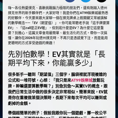
嗨～各位熱愛撲克、喜歡挑戰腦力極限的朋友們，還有剛踏入德州
撲克世界的新手夥伴們，大家好呀！我是你們在AT99娛樂城最熟悉
的好夥伴，今天要來跟大家聊一個在撲克牌桌上既關鍵又常被誤解
的數學概念——「EV（期望值）」。你可能常聽老手說「這手牌要算
EV」、「這call是正EV喔」，但到底什麼是EV？為什麼它這麼重
要？別擔心，這篇文章會用最簡單、最生活化的方式，帶你一次搞
懂，讓你在2026年玩德州撲克時，不再只是憑感覺下注，而是能用
更聰明的方式享受遊戲的樂趣！
先別怕數學！EV其實就是「長
期平均下來，你能贏多少」
很多新手一聽到「期望值」三個字，腦袋裡就浮現複雜的
公式和一堆符號，心想：「我只是來
AT99娛樂城
放鬆玩
牌，幹嘛還要算數學啊？」別急別急～其實EV的概念，跟
我們日常生活中做的很多決定非常相似。簡單來說，
EV就
是你在重複做某個決策時，長期下來每次平均可以賺到或
虧掉的金額
。
舉個超簡單的例子：假設我跟你玩一個遊戲，擲一枚公平