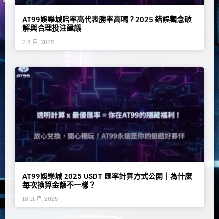
AT99娛樂城賠率高代表勝率高嗎？2025 錯誤觀念破
解與合理投注建議
7 8 月, 2025
AT99娛樂城 2025 USDT 匯率計算方式公開｜為什麼
每次換算金額不一樣？
18 11 月, 2025