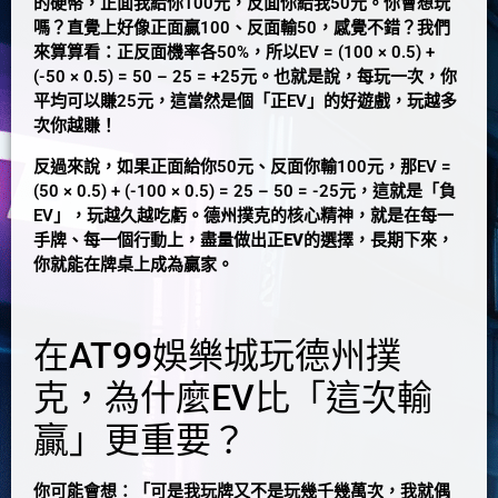
的硬幣，正面我給你100元，反面你給我50元。你會想玩
嗎？直覺上好像正面贏100、反面輸50，感覺不錯？我們
來算算看：正反面機率各50%，所以EV = (100 × 0.5) +
(-50 × 0.5) = 50 – 25 = +25元。也就是說，每玩一次，你
平均可以賺25元，這當然是個「正EV」的好遊戲，玩越多
次你越賺！
反過來說，如果正面給你50元、反面你輸100元，那EV =
(50 × 0.5) + (-100 × 0.5) = 25 – 50 = -25元，這就是「負
EV」，玩越久越吃虧。德州撲克的核心精神，就是
在每一
手牌、每一個行動上，盡量做出正EV的選擇
，長期下來，
你就能在牌桌上成為贏家。
在AT99娛樂城玩德州撲
克，為什麼EV比「這次輸
贏」更重要？
你可能會想：「可是我玩牌又不是玩幾千幾萬次，我就偶