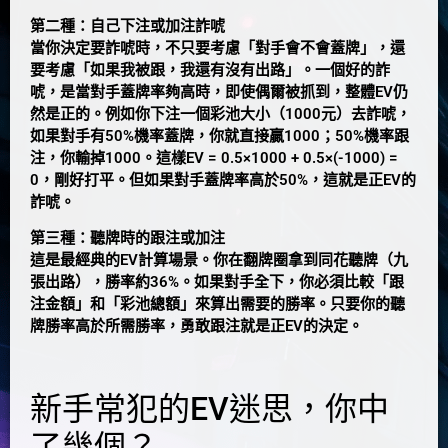
第二種：自己下注或加注詐唬
當你決定要詐唬時，不只要考慮「對手會不會蓋牌」，還
要考慮「如果我被跟，我還有沒有出路」。一個好的詐
唬，是當對手蓋牌率夠高時，即使偶爾被抓到，整體EV仍
然是正的。例如你下注一個彩池大小（1000元）去詐唬，
如果對手有50%機率蓋牌，你就直接贏1000；50%機率跟
注，你輸掉1000。這樣EV = 0.5×1000 + 0.5×(-1000) =
0，剛好打平。但如果對手蓋牌率高於50%，這就是正EV的
詐唬。
第三種：聽牌時的跟注或加注
這是最經典的EV計算場景。你在翻牌圈拿到同花聽牌（九
張出路），勝率約36%。如果對手全下，你必須比較「跟
注金額」和「彩池總額」來算出需要的勝率。只要你的聽
牌勝率高於所需勝率，勇敢跟注就是正EV的決定。
新手常犯的EV迷思，你中
了幾個？