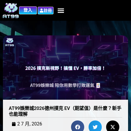
登入
註冊
AT99娛樂城2026德州撲克 EV（期望值）是什麼？新手
也能理解
2 7 月, 2026