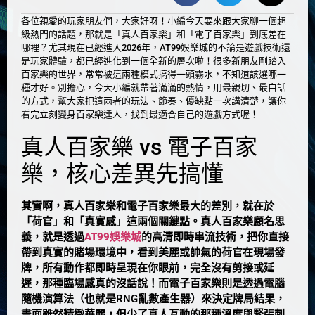
各位親愛的玩家朋友們，大家好呀！小編今天要來跟大家聊一個超
級熱門的話題，那就是「真人百家樂」和「電子百家樂」到底差在
哪裡？尤其現在已經進入2026年，AT99娛樂城的不論是遊戲技術還
是玩家體驗，都已經進化到一個全新的層次啦！很多新朋友剛踏入
百家樂的世界，常常被這兩種模式搞得一頭霧水，不知道該選哪一
種才好。別擔心，今天小編就帶著滿滿的熱情，用最親切、最白話
的方式，幫大家把這兩者的玩法、節奏、優缺點一次講清楚，讓你
看完立刻變身百家樂達人，找到最適合自己的遊戲方式喔！
真人百家樂 vs 電子百家
樂，核心差異先搞懂
其實啊，真人百家樂和電子百家樂最大的差別，就在於
「荷官」和「真實感」這兩個關鍵點。真人百家樂顧名思
義，就是透過
AT99娛樂城
的高清即時串流技術，把你直接
帶到真實的賭場環境中，看到美麗或帥氣的荷官在現場發
牌，所有動作都即時呈現在你眼前，完全沒有剪接或延
遲，那種臨場感真的沒話說！而電子百家樂則是透過電腦
隨機演算法（也就是RNG亂數產生器）來決定牌局結果，
畫面雖然精緻華麗，但少了真人互動的那種溫度與緊張刺