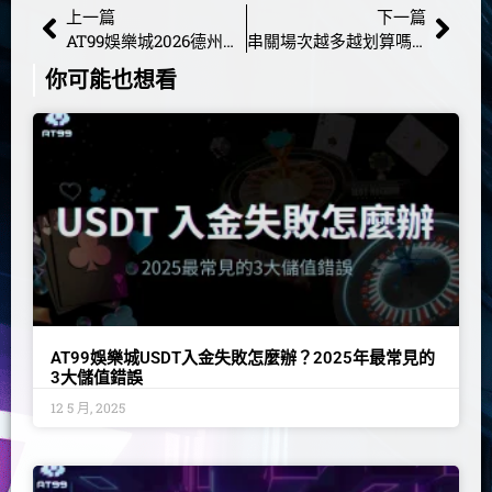
上一篇
下一篇
AT99娛樂城2026德州撲克 EV（期望值）是什麼？新手也能理解
串關場次越多越划算嗎？AT99娛樂城2026整理不同串關策略的風險差異
你可能也想看
AT99娛樂城USDT入金失敗怎麼辦？2025年最常見的
3大儲值錯誤
12 5 月, 2025