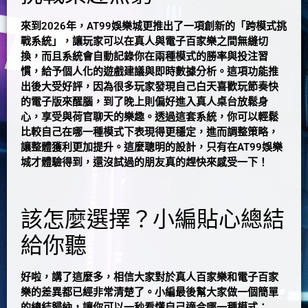
來到2026年，AT99娛樂城更推出了一項創新的「跨模式挑
戰系統」，讓玩家可以在真人與電子百家樂之間無縫切
換，而且系統會自動記錄你在兩種模式的勝率與投注習
慣，給予個人化的遊戲建議與即時數據分析。這項功能推
出後大受好評，因為很多玩家發現自己白天喜歡玩節奏快
的電子版來醒腦，到了晚上則偏好進入真人桌台放鬆身
心，享受與荷官聊天的樂趣。透過這套系統，你可以輕鬆
比較自己在哪一種模式下表現得更穩定，進而調整策略，
讓整體獲利更加提升。這麼聰明的設計，只有在AT99娛樂
城才體驗得到，還沒試過的朋友真的趕快來感受一下！
該怎麼選擇？小編貼心總結
給你聽
好啦，講了這麼多，相信大家對於真人百家樂和電子百家
樂的差異都已經非常清楚了。小編最後幫大家做一個簡單
的總結歸納，讓你可以一秒看懂自己適合哪一種模式：