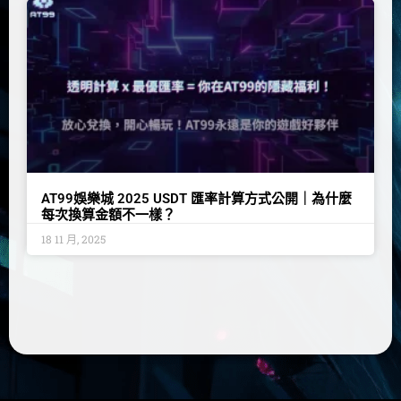
AT99娛樂城 2025 USDT 匯率計算方式公開｜為什麼
每次換算金額不一樣？
18 11 月, 2025