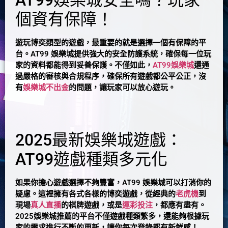
AT99娛樂城安全嗎？玩家
個資有保障！
遊玩博奕類型的遊戲，最重要的就是選擇一個有保障的平
台。AT99 娛樂城提供強大的安全防護系統，確保每一位玩
家的資料都能得到妥善保護。不僅如此，
AT99娛樂城
還通
過嚴格的審核與合規程序，確保所有遊戲都公平公正，沒
有
娛樂城不出金
的問題，讓玩家可以放心遊玩。
2025最新娛樂城遊戲：
AT99遊戲種類多元化
如果你擔心遊戲選擇不夠豐富，AT99 娛樂城可以打消你的
疑慮。這裡擁有各式各樣的博奕遊戲，從經典的
老虎機
到
現場
真人直播
的棋牌遊戲，或是
運彩投注
，都應有盡有。
2025娛樂城推薦的平台不僅遊戲種類繁多，還能夠根據玩
家的需求進行不斷的更新，讓你每次登錄都有新鮮感！