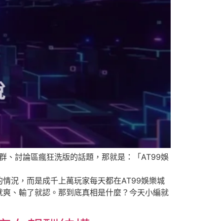
群、討論區瘋狂洗版的話題，那就是：「AT99娛
情況，而是成千上萬玩家每天都在AT99娛樂城
就爽、輸了就認。那到底真相是什麼？今天小編就