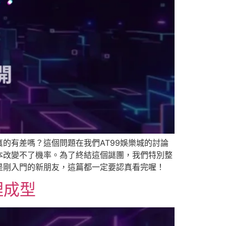
的有差嗎？這個問題在我們AT99娛樂城的討論
本改變不了機率。為了終結這個謎團，我們特別整
還是剛入門的新朋友，這篇都一定要認真看完喔！
理成型