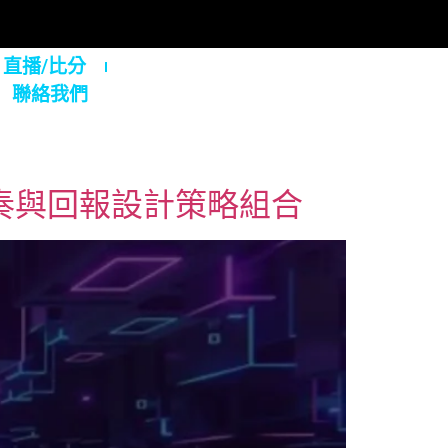
直播/比分
聯絡我們
節奏與回報設計策略組合