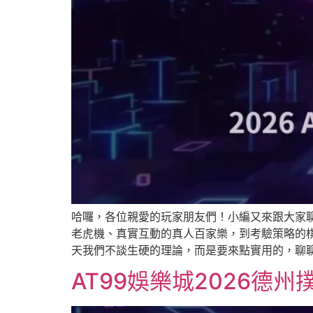
哈囉，各位親愛的玩家朋友們！小編又來跟大家聊
老虎機、真實互動的真人百家樂，到考驗策略的
天我們不談生硬的理論，而是要來點實用的，聊
AT99娛樂城2026德