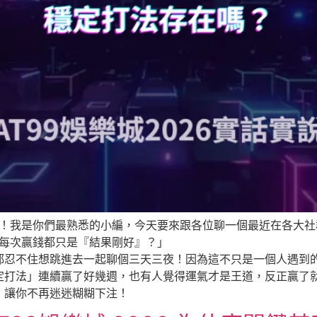
呀！我是你們最熟悉的小編，今天要來跟各位聊一個最近在各大社
是每次贏錢都只是『結果剛好』？」
忍不住想跳進去一起聊個三天三夜！因為這不只是一個人遇到的
定打法」連續贏了好幾週，也有人覺得運氣才是王道，反正贏了
，讓你不再迷迷糊糊下注！