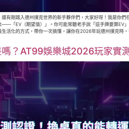
還有剛踏入德州撲克世界的新手夥伴們，大家好呀！我是你們在
—「EV（期望值）」。你可能常聽老手說「這手牌要算EV」、「
生活化的方式，帶你一次搞懂，讓你在2026年玩德州撲克時
嗎？AT99娛樂城2026玩家實