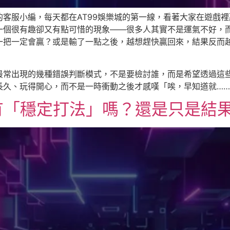
客服小編，每天都在AT99娛樂城的第一線，看著大家在遊戲
一個很有趣卻又有點可惜的現象——很多人其實不是運氣不好，
一把一定會贏？或是輸了一點之後，越想趕快贏回來，結果反而
玩家最常出現的幾種錯誤判斷模式，不是要檢討誰，而是希望透過
長久、玩得開心，而不是一時衝動之後才感嘆「唉，早知道就…
真的有「穩定打法」嗎？還是只是結