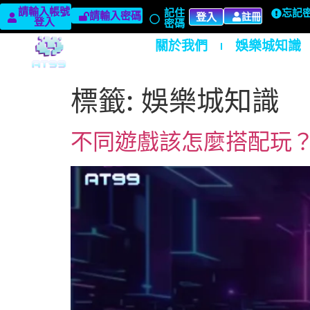
請輸入帳號
記住
忘記
請輸入密碼
登入
註冊
登入
密碼
關於我們
娛樂城知識
標籤:
娛樂城知識
不同遊戲該怎麼搭配玩？