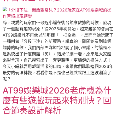
嗨，親愛的玩家們～最近小編在後台觀察數據的時候，發現
了一個超有趣的現象！從2026年初開始，越來越多的會員在
AT99娛樂城不再像以前那樣「一把全壓」，反而開始玩起了
一種叫做「分段下注」的新策略。說真的，剛開始看到這個
趨勢的時候，我們內部團隊還特地開了個小會議，討論是不
是系統出了什麼問題（笑），結果仔細一看，原來是大家越
來越會玩，自己摸索出了一套更聰明、更穩健的投注方式！
今天小編就要用輕鬆活潑的口吻，來跟你們聊聊這個2026年
最夯的玩法轉變，看看你是不是也已經默默跟上這波潮流了
呢？
AT99娛樂城2026老虎機為什
麼有些遊戲玩起來特別快？回
合節奏設計解析