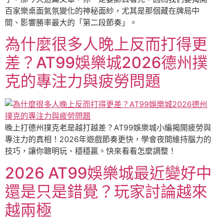
百家樂桌面氣氛變化的神秘面紗，尤其是那個藏在牌局中
間、影響勝率最大的「第二段節奏」。
為什麼很多人晚上反而打得更
差？AT99娛樂城2026德州撲
克的專注力與疲勞問題
晚上打德州撲克老是越打越差？AT99娛樂城小編揭開疲勞與
專注力的真相！2026年遊戲節奏更快，學會夜間維持腦力的
技巧，讓你聰明玩、穩穩贏。快來看看怎麼調整！
2026 AT99娛樂城最近變好中
還是只是錯覺？玩家討論越來
越兩極