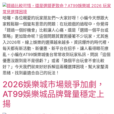
哈囉，各位親愛的玩家朋友們～大家好呀！小編今天想跟大
家輕鬆聊一個蠻有意思的問題：在玩遊戲的過程中，你覺得
「錯過一個好機會」比較讓人心痛，還是「選錯一個平台或
策略」更加致命呢？這個問題其實困擾著不少玩家，尤其進
入2026年，線上娛樂的選擇越來越多，資訊爆炸的時代裡，
每天都有新活動、新優惠、新平台在招手，讓人看得眼花撩
亂。小編在AT99娛樂城後台常常收到玩家私訊，問說「這個
優惠沒跟到是不是很虧？」或者「換個平台玩會不會比較
好？」今天我們就來好好拆解這兩種選擇困境，幫大家釐清
思緒，找到最適合自己的玩法！
2026娛樂城市場競爭加劇，
AT99娛樂城品牌聲量穩定上
揚