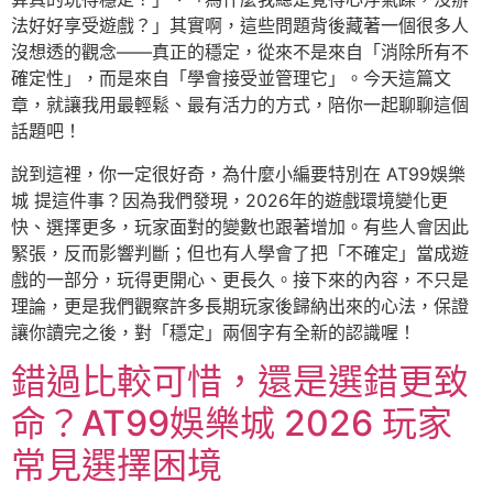
法好好享受遊戲？」其實啊，這些問題背後藏著一個很多人
沒想透的觀念——真正的穩定，從來不是來自「消除所有不
確定性」，而是來自「學會接受並管理它」。今天這篇文
章，就讓我用最輕鬆、最有活力的方式，陪你一起聊聊這個
話題吧！
說到這裡，你一定很好奇，為什麼小編要特別在 AT99娛樂
城 提這件事？因為我們發現，2026年的遊戲環境變化更
快、選擇更多，玩家面對的變數也跟著增加。有些人會因此
緊張，反而影響判斷；但也有人學會了把「不確定」當成遊
戲的一部分，玩得更開心、更長久。接下來的內容，不只是
理論，更是我們觀察許多長期玩家後歸納出來的心法，保證
讓你讀完之後，對「穩定」兩個字有全新的認識喔！
錯過比較可惜，還是選錯更致
命？AT99娛樂城 2026 玩家
常見選擇困境