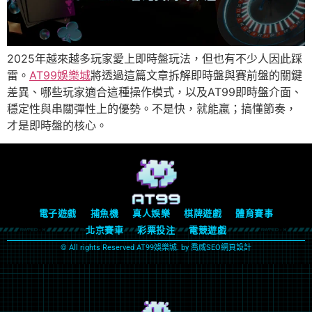
2025年越來越多玩家愛上即時盤玩法，但也有不少人因此踩
雷。
AT99娛樂城
將透過這篇文章拆解即時盤與賽前盤的關鍵
差異、哪些玩家適合這種操作模式，以及AT99即時盤介面、
穩定性與串關彈性上的優勢。不是快，就能贏；搞懂節奏，
才是即時盤的核心。
電子遊戲
捕魚機
真人娛樂
棋牌遊戲
體育賽事
北京賽車
彩票投注
電競遊戲
© All rights Reserved
AT99娛樂城
. by
喬威SEO網頁設計