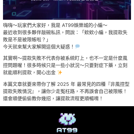
嗨嗨～玩家們大家好，我是 AT99娛樂城的小編～
最近收到很多夥伴敲碗私訊，問說：「欸欸小編，我提款失
敗是不是被限帳啦？」
今天就來幫大家解開這個大疑惑！
其實啊～提款失敗不代表你被系統盯上，也不一定是什麼風
控問題喔！很多時候只是一些小狀況～只要對症下藥，立刻
就能順利提款，開心出金
本篇文章就要來帶你了解 2025 年 最常見的四種『非風控型
提款失敗情況』，讓你少走冤枉路，不再誤會自己被限帳！
還會順便偷偷教你幾招，讓提款流程更順暢唷！