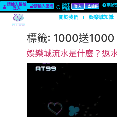
請輸入帳號
記住
忘記
請輸入密碼
登入
註冊
登入
密碼
關於我們
娛樂城知識
標籤:
1000送1000
娛樂城流水是什麼？返水