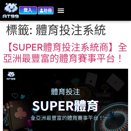
登入
註冊
標籤:
體育投注系統
【SUPER體育投注系統商】全
亞洲最豐富的體育賽事平台！