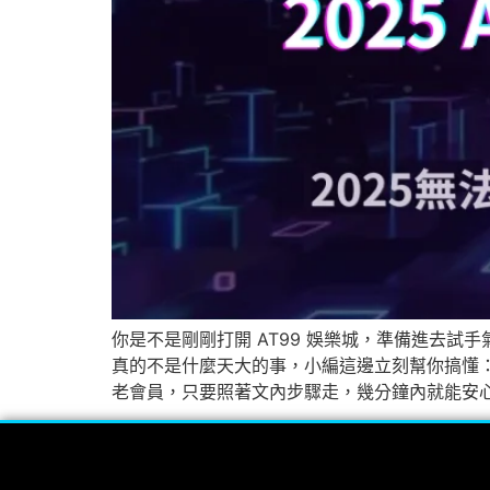
你是不是剛剛打開 AT99 娛樂城，準備進去
真的不是什麼天大的事，小編這邊立刻幫你搞懂
老會員，只要照著文內步驟走，幾分鐘內就能安