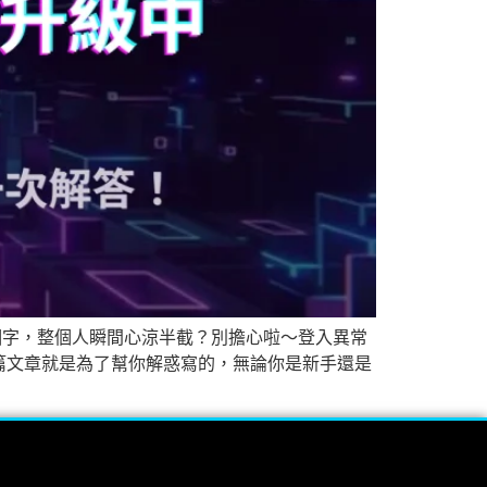
幾個字，整個人瞬間心涼半截？別擔心啦～登入異常
篇文章就是為了幫你解惑寫的，無論你是新手還是