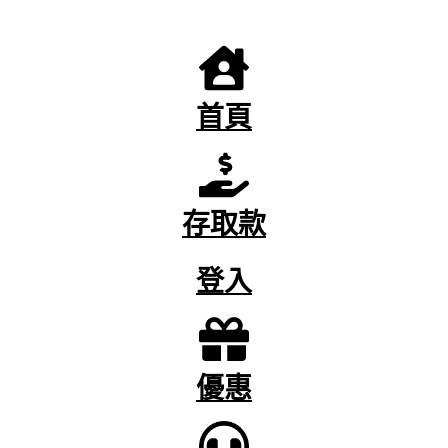
首頁
存取款
登入
優惠