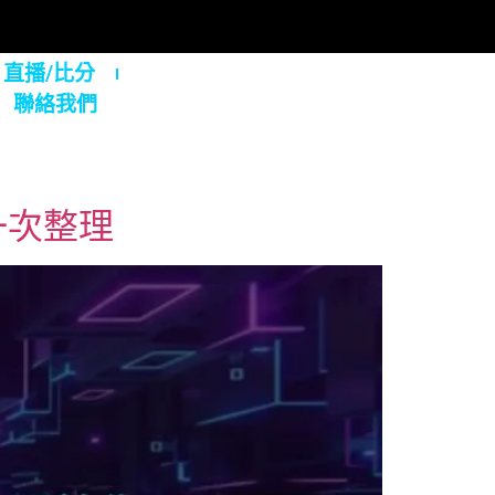
直播/比分
聯絡我們
一次整理