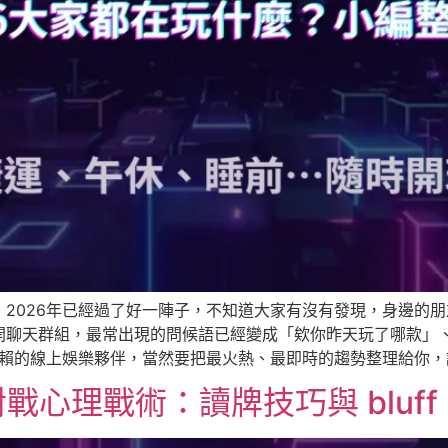
2026年已經過了好一陣子，不知道大家有沒有發現，身邊的
開聊天群組，最常出現的問候語已經變成「欸你昨天玩了哪款」
信賴的線上娛樂夥伴，當然要把最火熱、最即時的趨勢整理給你
對戰心理戰術：讀牌技巧與 bluff