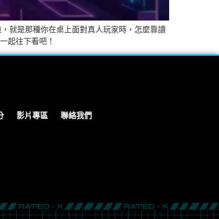
啦，就是那種你在桌上面對真人玩家時，怎麼靠讀
編一起往下看吧！
分
影片專區
聯絡我們