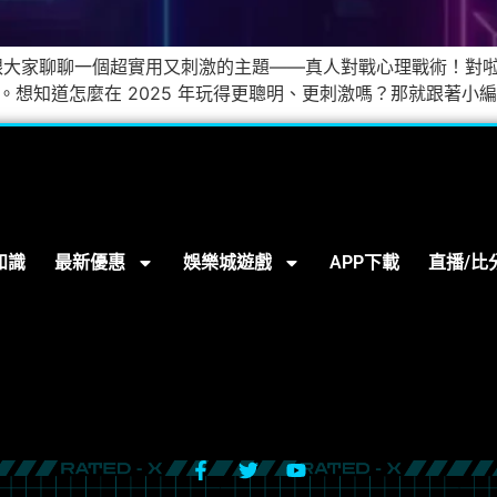
要跟大家聊聊一個超實用又刺激的主題——真人對戰心理戰術！對
訣。想知道怎麼在 2025 年玩得更聰明、更刺激嗎？那就跟著小
知識
最新優惠
娛樂城遊戲
APP下載
直播/比