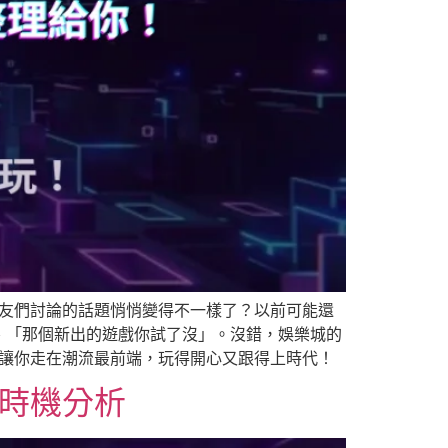
朋友們討論的話題悄悄變得不一樣了？以前可能還
、「那個新出的遊戲你試了沒」。沒錯，娛樂城的
，讓你走在潮流最前端，玩得開心又跟得上時代！
 時機分析