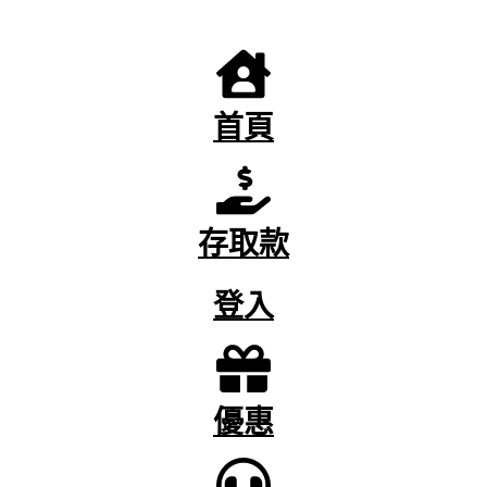
首頁
存取款
登入
優惠