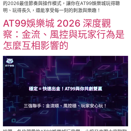
的2026最佳節奏與操作模式，讓你在AT99娛樂城玩得聰
明、玩得長久，還能享受每一刻的刺激與樂趣！
AT99娛樂城 2026 深度觀
察：金流、風控與玩家行為是
怎麼互相影響的