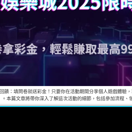
的回饋：填問卷就送彩金！只要你在活動期間分享個人遊戲體驗，就
」。本篇文章將帶你深入了解這次活動的細節，包括參加流程、