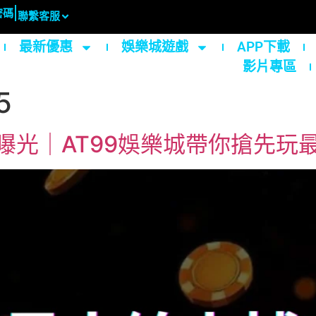
密碼
聯繫客服
最新優惠
娛樂城遊戲
APP下載
影片專區
5
勢曝光｜AT99娛樂城帶你搶先玩