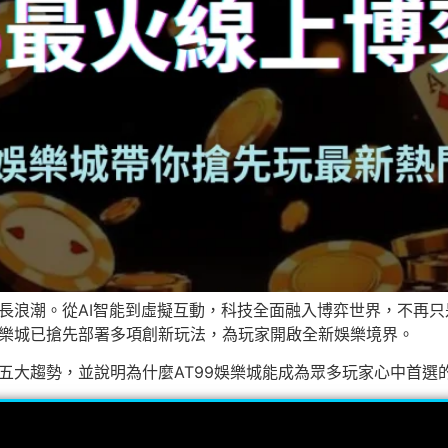
成長浪潮。從AI智能到虛擬互動，科技全面融入博弈世界，不再
娛樂城已搶先部署多項創新玩法，為玩家開啟全新娛樂境界。
弈五大趨勢，並說明為什麼AT99娛樂城能成為眾多玩家心中首選